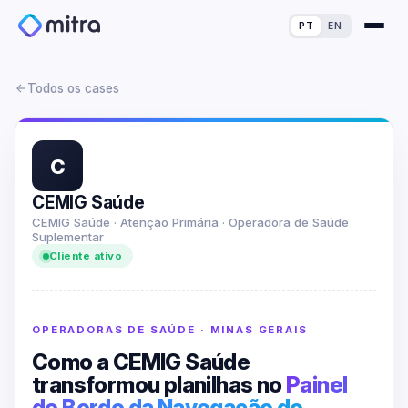
PT
EN
Todos os cases
C
Para Experts em Finanças
CEMIG Saúde
CEMIG Saúde · Atenção Primária · Operadora de Saúde
Para Process Owners
Cases de Sucesso
Suplementar
Cliente ativo
Para Experts em Analytics
Blog
Calculadora de ROI
Para Experts em TI
Diagnóstico de Maturidade
OPERADORAS DE SAÚDE · MINAS GERAIS
Como a CEMIG Saúde
Para Concessionárias
Simulador de Perda
transformou planilhas no
Painel
de Bordo da Navegação do